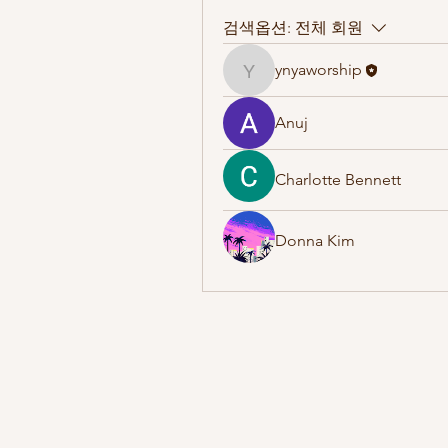
검색옵션:
전체 회원
ynyaworship
ynyaworship
Anuj
Charlotte Bennett
Donna Kim